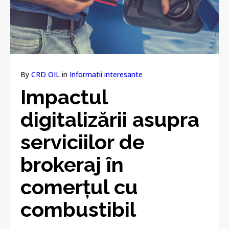
By
CRD OIL
in
Informatii interesante
Impactul
digitalizării asupra
serviciilor de
brokeraj în
comerțul cu
combustibil