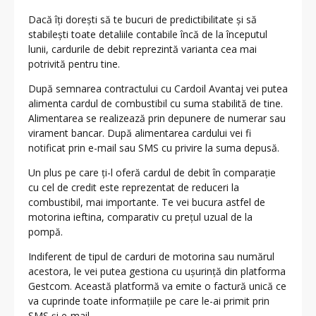
Dacă îți dorești să te bucuri de predictibilitate și să
stabilești toate detaliile contabile încă de la începutul
lunii, cardurile de debit reprezintă varianta cea mai
potrivită pentru tine.
După semnarea contractului cu Cardoil Avantaj vei putea
alimenta cardul de combustibil cu suma stabilită de tine.
Alimentarea se realizează prin depunere de numerar sau
virament bancar. După alimentarea cardului vei fi
notificat prin e-mail sau SMS cu privire la suma depusă.
Un plus pe care ți-l oferă cardul de debit în comparație
cu cel de credit este reprezentat de reduceri la
combustibil, mai importante. Te vei bucura astfel de
motorina ieftina, comparativ cu prețul uzual de la
pompă.
Indiferent de tipul de carduri de motorina sau numărul
acestora, le vei putea gestiona cu ușurință din platforma
Gestcom. Această platformă va emite o factură unică ce
va cuprinde toate informațiile pe care le-ai primit prin
SMS și e-mail.