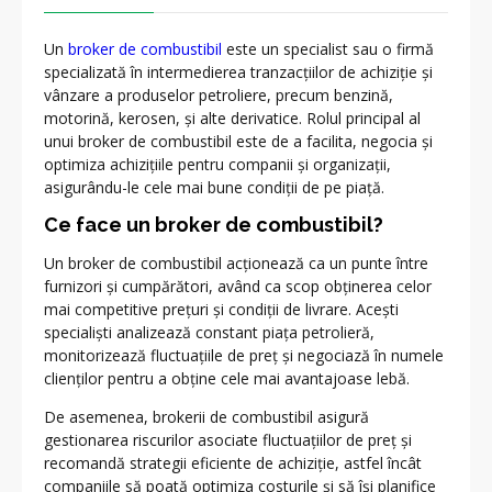
Un
broker de combustibil
este un specialist sau o firmă
specializată în intermedierea tranzacțiilor de achiziție și
vânzare a produselor petroliere, precum benzină,
motorină, kerosen, și alte derivatice. Rolul principal al
unui broker de combustibil este de a facilita, negocia și
optimiza achizițiile pentru companii și organizații,
asigurându-le cele mai bune condiții de pe piață.
Ce face un broker de combustibil?
Un broker de combustibil acționează ca un punte între
furnizori și cumpărători, având ca scop obținerea celor
mai competitive prețuri și condiții de livrare. Acești
specialiști analizează constant piața petrolieră,
monitorizează fluctuațiile de preț și negociază în numele
clienților pentru a obține cele mai avantajoase lebă.
De asemenea, brokerii de combustibil asigură
gestionarea riscurilor asociate fluctuațiilor de preț și
recomandă strategii eficiente de achiziție, astfel încât
companiile să poată optimiza costurile și să își planifice