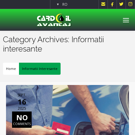




RO
▼
Category Archives: Informatii
interesante
Home
Informatii Interesante
SEPT.
16
2025
NO
COMMENTS