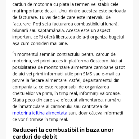
carduri de motorina cu plata la termen vei stabili cele
mai importante detalii. Unul dintre acestea este perioada
de facturare. Tu vei decide care este intervalul de
facturare. Poți seta facturarea combustibilului lunară,
bilunară sau săptămânală. Acesta este un aspect
important ce îți oferă libertatea de a-ți organiza bugetul
așa cum consideri mai bine.
În momentul semnări contractului pentru carduri de
motorina, vei primi acces în platforma Gestcom. Aici ai
posibilitatea de monitorizare alimentare camioane și tot
de aici vei primi informații utile prin SMS sau e-mail cu
privire la fiecare alimentare. Astfel, departamentul din
compania ta ce este responsabil de organizarea
cheltuielilor va primi, în timp real, informații valoroase.
Stația peco din care s-a efectuat alimentarea, numărul
de înmatriculare al camionului sau cantitatea de
motorina ieftina alimentata
sunt doar câteva informații
ce vor fi trimise în timp real.
Reduceri la combustibil în baza unor
carduri de debit