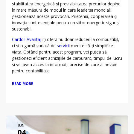
stabilitatea energetică și previzibilitatea prețurilor depind
în mare măsură de modul în care leadersii mondiali
gestionează aceste provocări. Prietenia, cooperarea și
inovația sunt esențiale pentru un viitor energetic sigur și
sustenabil.
Cardoil Avantaj
îți oferă nu doar reduceri la combustibil,
ci și o gamă variată de
servicii
menite să-ți simplifice
viața. Optând pentru acest program, vei putea să
gestionezi eficient achizițiile de carburant, timpul de lucru
și vei avea acces la informații precise de care ai nevoie
pentru contabilitate.
READ MORE
IUN.
04