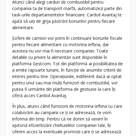
Atunci când alegi carduri de combustibil pentru
compania ta de transport marfă, automatizezi parte din
task-urile departamentelor financiare. Cardoil Avantaj te
ajută să uiți de grija păstrării bonurilor pentru fiecare
alimentare.
Șoferii de camion vor primi în continuare bonurile fiscale
pentru fiecare alimentare cu motorina ieftina, dar
acestea nu vor mai fi necesare companiei. Toate
detaliile cu privire la alimentări sunt disponibile în
platforma Gestcom. Tot din platformă ai posibilitatea de
a emite rapoarte lunare, în funcție de anumite criterii de
interes pentru tine. Operațiunile, indiferent dacă ai optat
pentru unul sau mai mulți furnizori de combustibil, vor
putea fi urmărite din platforma de gestiune la care îți
oferă acces Cardoil Avantaj.
În plus, atunci când furnizorii de motorina ieftina cu care
colaborăm au campanii ce ți se adresează, te vom
informa din timp. Pentru că ne dorim să venim în
ajutorul eficientizării cheltuielilor companiei tale, îți
oferim acces la eventuale promoții care ți se adresează.