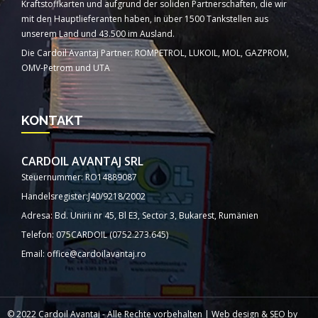
Kraftstoffkarten und aufgrund der soliden Partnerschaften, die wir
mit den Hauptlieferanten haben, in über 1500 Tankstellen aus
unserem Land und 43.500 im Ausland.
Die Cardoil Avantaj Partner: ROMPETROL, LUKOIL, MOL, GAZPROM,
OMV-Petrom und UTA
KONTAKT
CARDOIL AVANTAJ SRL
Steuernummer: RO14889087
Handelsregister:J40/9218/2002
Adresa: Bd. Unirii nr 45, Bl E3, Sector 3, Bukarest, Rumänien
Telefon: 075CARDOIL (0752.273.645)
Email: office@cardoilavantaj.ro
© 2022 Cardoil Avantaj - Alle Rechte vorbehalten |
Web design
&
SEO
by