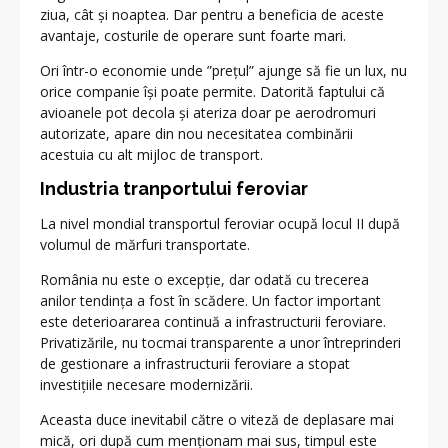
ziua, cât și noaptea. Dar pentru a beneficia de aceste
avantaje, costurile de operare sunt foarte mari.
Ori într-o economie unde ”prețul” ajunge să fie un lux, nu
orice companie își poate permite. Datorită faptului că
avioanele pot decola și ateriza doar pe aerodromuri
autorizate, apare din nou necesitatea combinării
acestuia cu alt mijloc de transport.
Industria tranportului feroviar
La nivel mondial transportul feroviar ocupă locul II după
volumul de mărfuri transportate.
România nu este o excepție, dar odată cu trecerea
anilor tendința a fost în scădere. Un factor important
este deterioararea continuă a infrastructurii feroviare.
Privatizările, nu tocmai transparente a unor întreprinderi
de gestionare a infrastructurii feroviare a stopat
investițiile necesare modernizării.
Aceasta duce inevitabil către o viteză de deplasare mai
mică, ori după cum menționam mai sus, timpul este