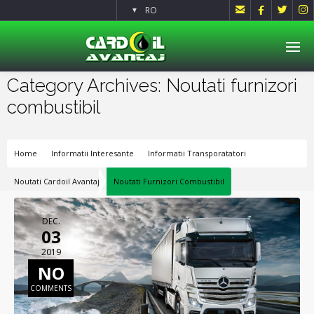




RO
▼
Category Archives: Noutati furnizori
combustibil
Home
Informatii Interesante
Informatii Transporatatori
Noutati Cardoil Avantaj
Noutati Furnizori Combustibil
DEC.
03
2019
NO
COMMENTS