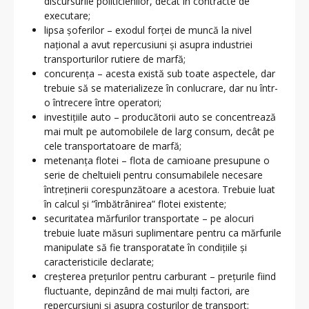
discursurile politicienilor, decât în contracte de
executare;
lipsa șoferilor – exodul forței de muncă la nivel
național a avut repercusiuni și asupra industriei
transporturilor rutiere de marfă;
concurența – acesta există sub toate aspectele, dar
trebuie să se materializeze în conlucrare, dar nu într-
o întrecere între operatori;
investițiile auto – producătorii auto se concentrează
mai mult pe automobilele de larg consum, decât pe
cele transportatoare de marfă;
metenanța flotei – flota de camioane presupune o
serie de cheltuieli pentru consumabilele necesare
întreținerii corespunzătoare a acestora. Trebuie luat
în calcul și ”îmbătrânirea” flotei existente;
securitatea mărfurilor transportate – pe alocuri
trebuie luate măsuri suplimentare pentru ca mărfurile
manipulate să fie transporatate în condițiile și
caracteristicile declarate;
creșterea prețurilor pentru carburant – prețurile fiind
fluctuante, depinzând de mai mulți factori, are
repercursiuni și asupra costurilor de transport;