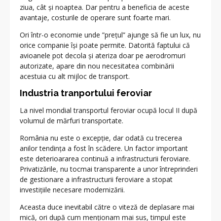
ziua, cât și noaptea. Dar pentru a beneficia de aceste
avantaje, costurile de operare sunt foarte mari.
Ori într-o economie unde ”prețul” ajunge să fie un lux, nu
orice companie își poate permite. Datorită faptului că
avioanele pot decola și ateriza doar pe aerodromuri
autorizate, apare din nou necesitatea combinării
acestuia cu alt mijloc de transport.
Industria tranportului feroviar
La nivel mondial transportul feroviar ocupă locul II după
volumul de mărfuri transportate.
România nu este o excepție, dar odată cu trecerea
anilor tendința a fost în scădere. Un factor important
este deterioararea continuă a infrastructurii feroviare.
Privatizările, nu tocmai transparente a unor întreprinderi
de gestionare a infrastructurii feroviare a stopat
investițiile necesare modernizării.
Aceasta duce inevitabil către o viteză de deplasare mai
mică, ori după cum menționam mai sus, timpul este