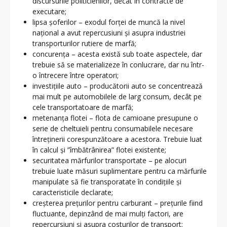
discursurile politicienilor, decât în contracte de
executare;
lipsa șoferilor – exodul forței de muncă la nivel
național a avut repercusiuni și asupra industriei
transporturilor rutiere de marfă;
concurența – acesta există sub toate aspectele, dar
trebuie să se materializeze în conlucrare, dar nu într-
o întrecere între operatori;
investițiile auto – producătorii auto se concentrează
mai mult pe automobilele de larg consum, decât pe
cele transportatoare de marfă;
metenanța flotei – flota de camioane presupune o
serie de cheltuieli pentru consumabilele necesare
întreținerii corespunzătoare a acestora. Trebuie luat
în calcul și ”îmbătrânirea” flotei existente;
securitatea mărfurilor transportate – pe alocuri
trebuie luate măsuri suplimentare pentru ca mărfurile
manipulate să fie transporatate în condițiile și
caracteristicile declarate;
creșterea prețurilor pentru carburant – prețurile fiind
fluctuante, depinzând de mai mulți factori, are
repercursiuni și asupra costurilor de transport;