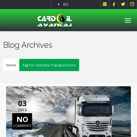




RO
▼
Blog Archives
Home
Tag For Industria Transporturilor
DEC.
03
2019
NO
COMMENTS